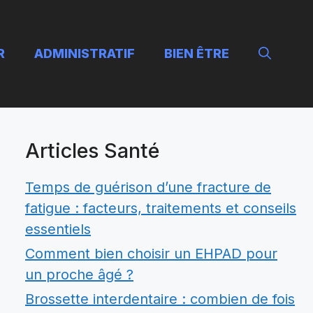
R
ADMINISTRATIF
BIEN ÊTRE
Articles Santé
Temps de guérison d’une fracture de
fatigue : facteurs, traitements et conseils
essentiels
Comment bien choisir un EHPAD pour
un proche âgé ?
Brossette interdentaire : combien de fois