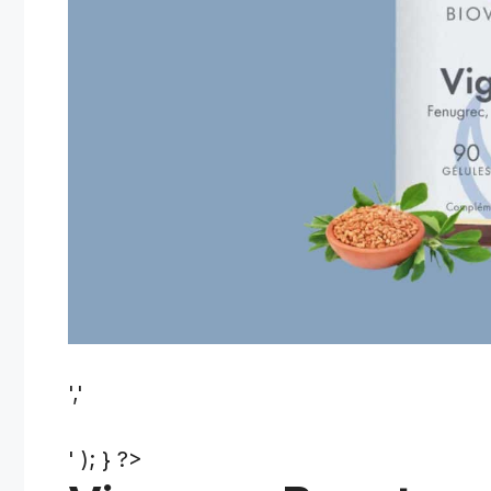
','
' ); } ?>