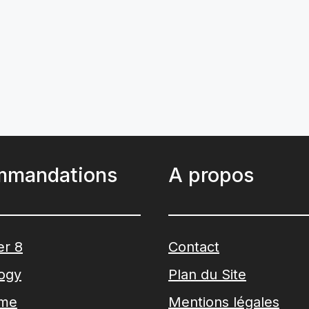
mmandations
A propos
er 8
Contact
logy
Plan du Site
ime
Mentions légales