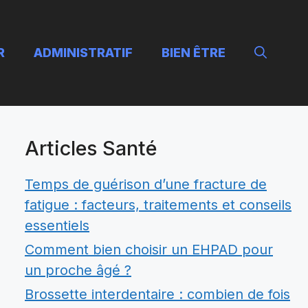
R
ADMINISTRATIF
BIEN ÊTRE
Articles Santé
Temps de guérison d’une fracture de
fatigue : facteurs, traitements et conseils
essentiels
Comment bien choisir un EHPAD pour
un proche âgé ?
Brossette interdentaire : combien de fois