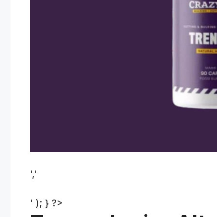
','
' ); } ?>